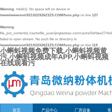
Warning
: mkdir(): No space left on device in
/www/wwwroot/X21X22X26Z2Z5.COM/func.php
on line
127
Warning
:
file_put_contents(./cachefile_yuan/jingtaobao.com/cache/0d/dee27/4e8
failed to open stream: No such file or directory in
/www/wwwroot/X21X22X26Z2Z5.COM/func.php
on line
115
小蝌蚪视频免费下载,小蝌蚪视频黄
污,小蝌蚪视频成年APP,小蝌蚪视频
在线观看污
首页
产品中心
厂房设备
客