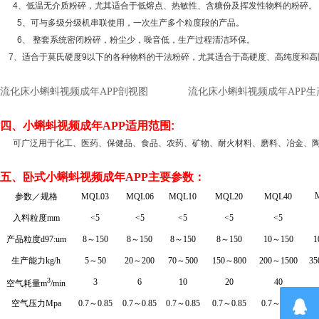
4
、
低温无介质
粉碎
，尤其适合于低熔点、热敏性、含糖份及挥发性物料的粉碎。
5
、
可与多级分级机串联使用，一次生产多个粒度段的产品
。
6
、
整套系统密闭粉碎，粉尘少，噪音低，生产过程清洁环保。
7
、适合于莫氏硬度
9
以下的各种物料的干法粉碎，尤其适合于高硬度、高纯度和高
流化床小蝌蚪视频成年APP剖视图
流化床小蝌蚪视频成年APP生
四、
小蝌蚪视频成年APP适用范围
:
可广泛用于化工、医药、保健品、食品、农药、矿物、耐火材料、磨料、冶金、
五、
卧式小蝌蚪视频成年APP主要参数：
参数／规格
MQL03
MQL06
MQL10
MQL20
MQL40
入料粒度mm
<5
<5
<5
<5
<5
产品粒度d97:um
8
～150
8
～150
8
～150
8
～150
10
～150
1
生产能力kg/h
5
～50
20
～200
70
～500
150
～800
200
～1500
35
3
3
6
10
20
40
空气耗量m
/min
空气压力Mpa
0.7
～0.85
0.7
～0.85
0.7
～0.85
0.7
～0.85
0.7
～0.85
0.