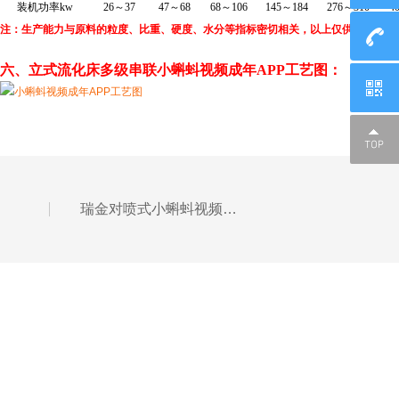
装机功率kw
26
～37
47
～68
68
～106
145
～184
276
～310
4
注：生产能力与原料的粒度、比重、硬度、水分等指标密切相关，以上仅供选型参考
六、
立式流化床多级串联小蝌蚪视频成年APP工艺图：
瑞金对喷式小蝌蚪视频成年APP