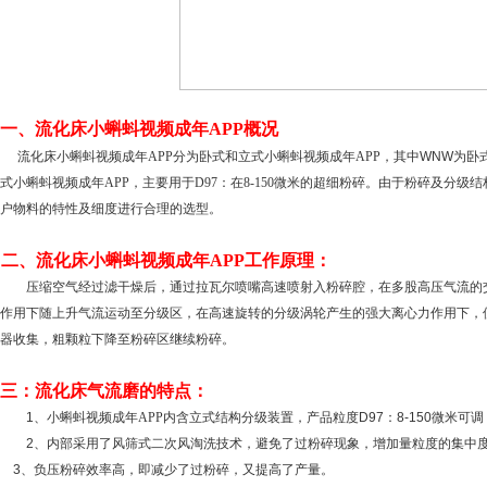
一、
流化床
小蝌蚪视频成年APP
概况
流化床小蝌蚪视频成年APP分为卧式和立式小蝌蚪视频成年APP，其中
WNW
为卧
式小蝌蚪视频成年APP，主要用于D97：在8-150微米的超细粉碎。由于粉碎及分
户物料的特性及细度进行合理的选型。
二、
流化床
小蝌蚪视频成年APP工作原理：
压缩空气经过滤干燥后，通过拉瓦尔喷嘴高速喷射入粉碎腔，在多股高压气流的
作用下随上升气流运动至分级区，在高速旋转的分级涡轮产生的强大离心力作用下，
器收集，粗颗粒下降至粉碎区继续粉碎。
三：
流化床气流磨的特点：
1
、
小蝌蚪视频成年APP内含立式结构分级装置，产品粒度
D97
：
8-150
微米可调
2
、内部采用了风筛式二次风淘洗技术，避免了过粉碎现象，增加量粒度的集中
3
、负压粉碎效率高，即减少了过粉碎，又提高了产量。